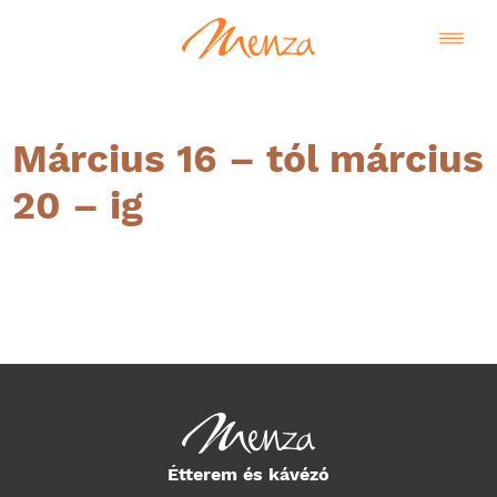
Március 16 – tól március
20 – ig
Magyar
Étterem és kávézó