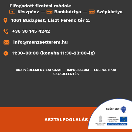
Elfogadott fizetési módok:
Készpénz —
Bankkártya —
Szépkártya
1061 Budapest, Liszt Ferenc tér 2.
+36 30 145 4242
info@menzaetterem.hu
11:30-00:00 (konyha 11:30-23:00-ig)
ADATVÉDELMI NYILATKOZAT
—
IMPRESSZUM
—
ENERGETIKAI
SZAKJELENTÉS
ASZTALFOGLALÁS
4692