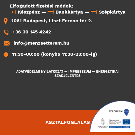
Elfogadott fizetési módok:
Készpénz —
Bankkártya —
Szépkártya
1061 Budapest, Liszt Ferenc tér 2.
+36 30 145 4242
info@menzaetterem.hu
11:30-00:00 (konyha 11:30-23:00-ig)
ADATVÉDELMI NYILATKOZAT
—
IMPRESSZUM
—
ENERGETIKAI
SZAKJELENTÉS
ASZTALFOGLALÁS
1153