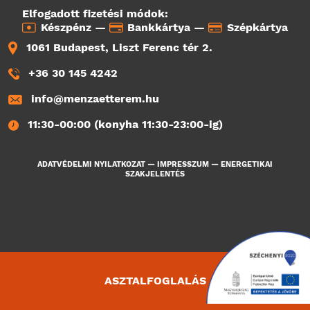
Elfogadott fizetési módok:
Készpénz —
Bankkártya —
Szépkártya
1061 Budapest, Liszt Ferenc tér 2.
+36 30 145 4242
info@menzaetterem.hu
11:30-00:00 (konyha 11:30-23:00-ig)
ADATVÉDELMI NYILATKOZAT
—
IMPRESSZUM
—
ENERGETIKAI
SZAKJELENTÉS
ASZTALFOGLALÁS
3879