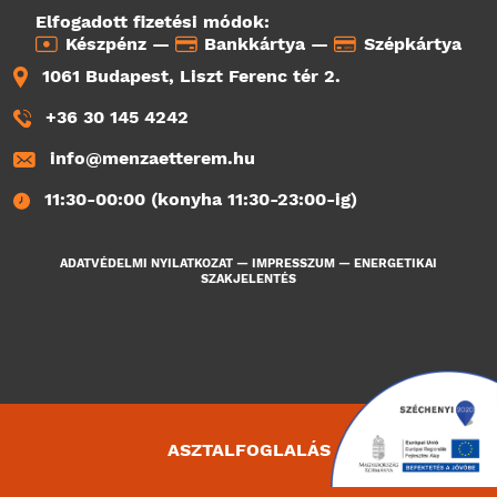
Elfogadott fizetési módok:
Készpénz —
Bankkártya —
Szépkártya
1061 Budapest, Liszt Ferenc tér 2.
+36 30 145 4242
info@menzaetterem.hu
11:30-00:00 (konyha 11:30-23:00-ig)
ADATVÉDELMI NYILATKOZAT
—
IMPRESSZUM
—
ENERGETIKAI
SZAKJELENTÉS
ASZTALFOGLALÁS
852