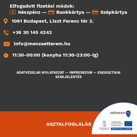
Elfogadott fizetési módok:
Készpénz —
Bankkártya —
Szépkártya
1061 Budapest, Liszt Ferenc tér 2.
+36 30 145 4242
info@menzaetterem.hu
11:30-00:00 (konyha 11:30-23:00-ig)
ADATVÉDELMI NYILATKOZAT
—
IMPRESSZUM
—
ENERGETIKAI
SZAKJELENTÉS
ASZTALFOGLALÁS
867