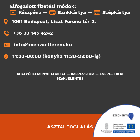
Elfogadott fizetési módok:
Készpénz —
Bankkártya —
Szépkártya
1061 Budapest, Liszt Ferenc tér 2.
+36 30 145 4242
info@menzaetterem.hu
11:30-00:00 (konyha 11:30-23:00-ig)
ADATVÉDELMI NYILATKOZAT
—
IMPRESSZUM
—
ENERGETIKAI
SZAKJELENTÉS
ASZTALFOGLALÁS
4090