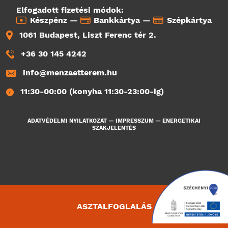
Elfogadott fizetési módok:
Készpénz —
Bankkártya —
Szépkártya
1061 Budapest, Liszt Ferenc tér 2.
+36 30 145 4242
info@menzaetterem.hu
11:30-00:00 (konyha 11:30-23:00-ig)
ADATVÉDELMI NYILATKOZAT
—
IMPRESSZUM
—
ENERGETIKAI
SZAKJELENTÉS
ASZTALFOGLALÁS
2105