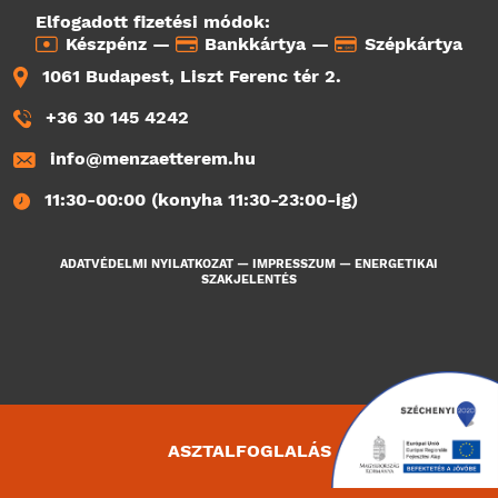
Elfogadott fizetési módok:
Készpénz —
Bankkártya —
Szépkártya
1061 Budapest, Liszt Ferenc tér 2.
+36 30 145 4242
info@menzaetterem.hu
11:30-00:00 (konyha 11:30-23:00-ig)
ADATVÉDELMI NYILATKOZAT
—
IMPRESSZUM
—
ENERGETIKAI
SZAKJELENTÉS
ASZTALFOGLALÁS
1027