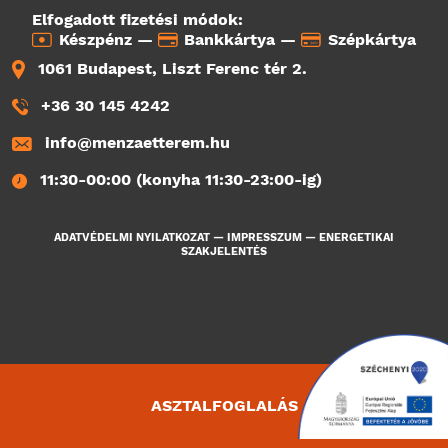
Elfogadott fizetési módok:
Készpénz —
Bankkártya —
Szépkártya
1061 Budapest, Liszt Ferenc tér 2.
+36 30 145 4242
info@menzaetterem.hu
11:30-00:00 (konyha 11:30-23:00-ig)
ADATVÉDELMI NYILATKOZAT
—
IMPRESSZUM
—
ENERGETIKAI
SZAKJELENTÉS
ASZTALFOGLALÁS
1047