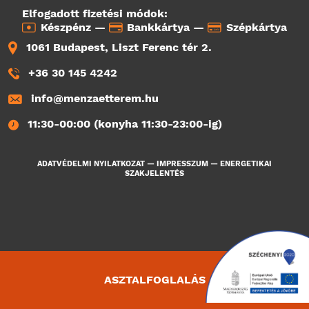
Elfogadott fizetési módok:
Készpénz —
Bankkártya —
Szépkártya
1061 Budapest, Liszt Ferenc tér 2.
+36 30 145 4242
info@menzaetterem.hu
11:30-00:00 (konyha 11:30-23:00-ig)
ADATVÉDELMI NYILATKOZAT
—
IMPRESSZUM
—
ENERGETIKAI
SZAKJELENTÉS
ASZTALFOGLALÁS
1191