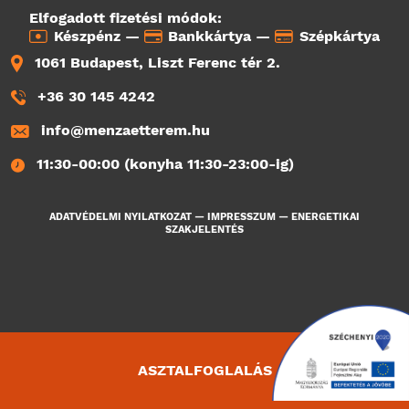
Elfogadott fizetési módok:
Készpénz —
Bankkártya —
Szépkártya
1061 Budapest, Liszt Ferenc tér 2.
+36 30 145 4242
info@menzaetterem.hu
11:30-00:00 (konyha 11:30-23:00-ig)
ADATVÉDELMI NYILATKOZAT
—
IMPRESSZUM
—
ENERGETIKAI
SZAKJELENTÉS
ASZTALFOGLALÁS
661