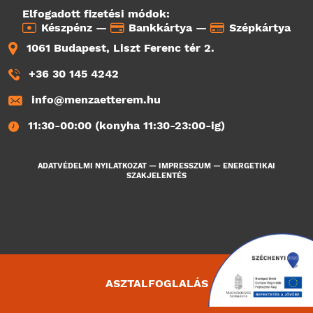
Elfogadott fizetési módok:
Készpénz —
Bankkártya —
Szépkártya
1061 Budapest, Liszt Ferenc tér 2.
+36 30 145 4242
info@menzaetterem.hu
11:30-00:00 (konyha 11:30-23:00-ig)
ADATVÉDELMI NYILATKOZAT
—
IMPRESSZUM
—
ENERGETIKAI
SZAKJELENTÉS
ASZTALFOGLALÁS
803