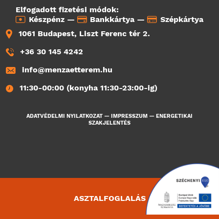
Elfogadott fizetési módok:
Készpénz —
Bankkártya —
Szépkártya
1061 Budapest, Liszt Ferenc tér 2.
+36 30 145 4242
info@menzaetterem.hu
11:30-00:00 (konyha 11:30-23:00-ig)
ADATVÉDELMI NYILATKOZAT
—
IMPRESSZUM
—
ENERGETIKAI
SZAKJELENTÉS
ASZTALFOGLALÁS
631