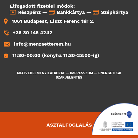
Elfogadott fizetési módok:
Készpénz —
Bankkártya —
Szépkártya
1061 Budapest, Liszt Ferenc tér 2.
+36 30 145 4242
info@menzaetterem.hu
11:30-00:00 (konyha 11:30-23:00-ig)
ADATVÉDELMI NYILATKOZAT
—
IMPRESSZUM
—
ENERGETIKAI
SZAKJELENTÉS
ASZTALFOGLALÁS
3022