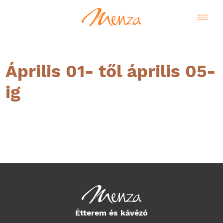
Április 01- től április 05-
ig
Magyar
Étterem és kávézó