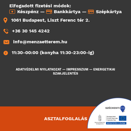
Elfogadott fizetési módok:
Készpénz —
Bankkártya —
Szépkártya
1061 Budapest, Liszt Ferenc tér 2.
+36 30 145 4242
info@menzaetterem.hu
11:30-00:00 (konyha 11:30-23:00-ig)
ADATVÉDELMI NYILATKOZAT
—
IMPRESSZUM
—
ENERGETIKAI
SZAKJELENTÉS
ASZTALFOGLALÁS
1687