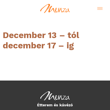
December 13 – tól
december 17 – ig
Magyar
Étterem és kávézó