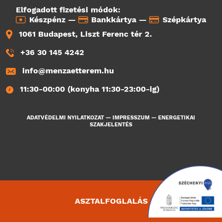
Elfogadott fizetési módok:
Készpénz —
Bankkártya —
Szépkártya
1061 Budapest, Liszt Ferenc tér 2.
+36 30 145 4242
info@menzaetterem.hu
11:30-00:00 (konyha 11:30-23:00-ig)
ADATVÉDELMI NYILATKOZAT
—
IMPRESSZUM
—
ENERGETIKAI
SZAKJELENTÉS
ASZTALFOGLALÁS
2363