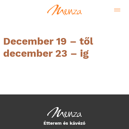
December 19 – től
december 23 – ig
Magyar
Étterem és kávézó