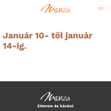
Január 10- től január
14-ig.
Magyar
Étterem és kávézó