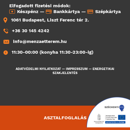
Elfogadott fizetési módok:
Készpénz —
Bankkártya —
Szépkártya
1061 Budapest, Liszt Ferenc tér 2.
+36 30 145 4242
info@menzaetterem.hu
11:30-00:00 (konyha 11:30-23:00-ig)
ADATVÉDELMI NYILATKOZAT
—
IMPRESSZUM
—
ENERGETIKAI
SZAKJELENTÉS
ASZTALFOGLALÁS
1747