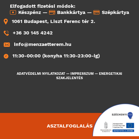
Elfogadott fizetési módok:
Készpénz —
Bankkártya —
Szépkártya
1061 Budapest, Liszt Ferenc tér 2.
+36 30 145 4242
info@menzaetterem.hu
11:30-00:00 (konyha 11:30-23:00-ig)
ADATVÉDELMI NYILATKOZAT
—
IMPRESSZUM
—
ENERGETIKAI
SZAKJELENTÉS
ASZTALFOGLALÁS
3184