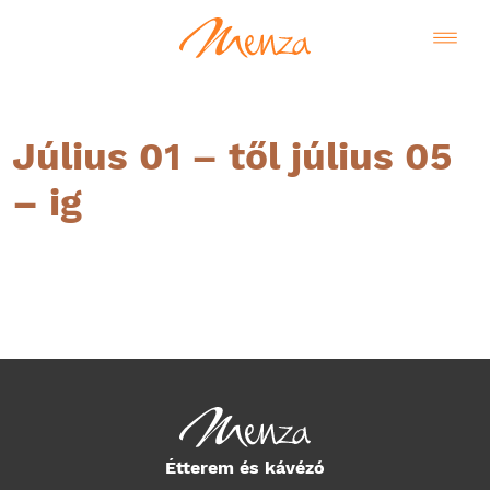
Július 01 – től július 05
– ig
Magyar
Étterem és kávézó