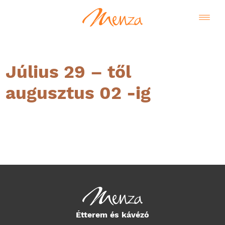
Július 29 – től
augusztus 02 -ig
Magyar
Étterem és kávézó