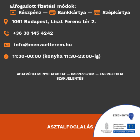
Elfogadott fizetési módok:
Készpénz —
Bankkártya —
Szépkártya
1061 Budapest, Liszt Ferenc tér 2.
+36 30 145 4242
info@menzaetterem.hu
11:30-00:00 (konyha 11:30-23:00-ig)
ADATVÉDELMI NYILATKOZAT
—
IMPRESSZUM
—
ENERGETIKAI
SZAKJELENTÉS
ASZTALFOGLALÁS
3388