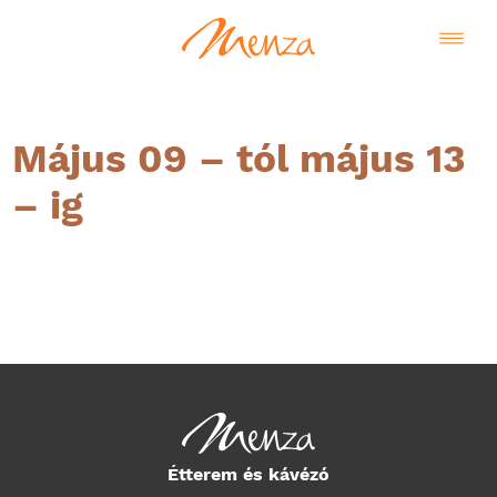
Május 09 – tól május 13
– ig
Magyar
Étterem és kávézó