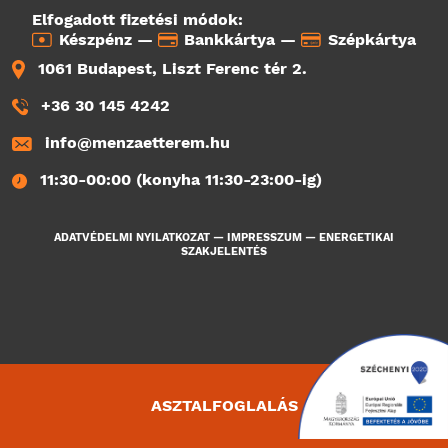
Elfogadott fizetési módok:
Készpénz —
Bankkártya —
Szépkártya
1061 Budapest, Liszt Ferenc tér 2.
+36 30 145 4242
info@menzaetterem.hu
11:30-00:00 (konyha 11:30-23:00-ig)
ADATVÉDELMI NYILATKOZAT
—
IMPRESSZUM
—
ENERGETIKAI
SZAKJELENTÉS
ASZTALFOGLALÁS
1952