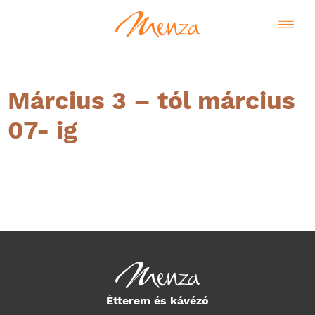
Március 3 – tól március
07- ig
Magyar
Étterem és kávézó