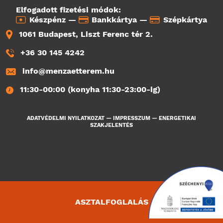
Elfogadott fizetési módok:
Készpénz —
Bankkártya —
Szépkártya
1061 Budapest, Liszt Ferenc tér 2.
+36 30 145 4242
info@menzaetterem.hu
11:30-00:00 (konyha 11:30-23:00-ig)
ADATVÉDELMI NYILATKOZAT
—
IMPRESSZUM
—
ENERGETIKAI
SZAKJELENTÉS
ASZTALFOGLALÁS
3797