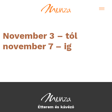
November 3 – tól
november 7 – ig
Magyar
Étterem és kávézó