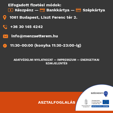
Elfogadott fizetési módok:
Készpénz —
Bankkártya —
Szépkártya
1061 Budapest, Liszt Ferenc tér 2.
+36 30 145 4242
info@menzaetterem.hu
11:30-00:00 (konyha 11:30-23:00-ig)
ADATVÉDELMI NYILATKOZAT
—
IMPRESSZUM
—
ENERGETIKAI
SZAKJELENTÉS
ASZTALFOGLALÁS
4299