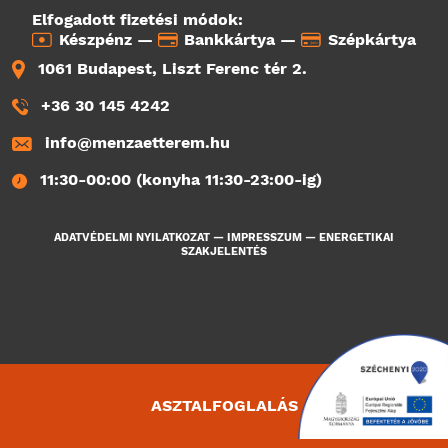
Elfogadott fizetési módok:
Készpénz —
Bankkártya —
Szépkártya
1061 Budapest, Liszt Ferenc tér 2.
+36 30 145 4242
info@menzaetterem.hu
11:30-00:00 (konyha 11:30-23:00-ig)
ADATVÉDELMI NYILATKOZAT
—
IMPRESSZUM
—
ENERGETIKAI
SZAKJELENTÉS
ASZTALFOGLALÁS
1166