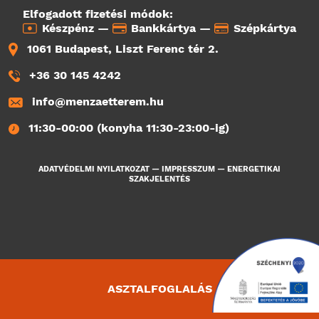
Elfogadott fizetési módok:
Készpénz —
Bankkártya —
Szépkártya
1061 Budapest, Liszt Ferenc tér 2.
+36 30 145 4242
info@menzaetterem.hu
11:30-00:00 (konyha 11:30-23:00-ig)
ADATVÉDELMI NYILATKOZAT
—
IMPRESSZUM
—
ENERGETIKAI
SZAKJELENTÉS
ASZTALFOGLALÁS
3316